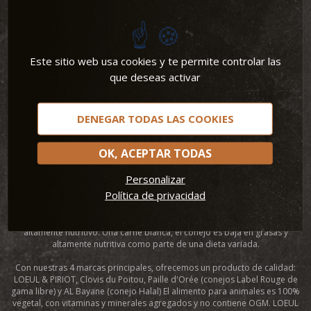
Este sitio web usa cookies y te permite controlar las
que deseas activar
LOEUL & PIRIOT
DENEGAR TODAS LAS COOKIES
LOEUL & PIRIOT produce productos de cabrito alimentado con leche y
conejo para el sector de los supermercados, la hostelería y la
OK, ACEPTAR TODAS
restauración y para la exportación. Gracias a una amplia gama de
productos, Traemos carne de conejo a todas nuestras mesas. Ofrecen
Personalizar
un sabor de hoy, con aviso claro e instrucciones de cocina: ¡también hay
Política de privacidad
una receta! Con nuestro sitio web Lapin et Papilles donde encontrará
una
receta
para cada ocasión. Como líder europeo en el procesamiento de
carne de conejo, ofrecemos un producto que es simple de preparar y
altamente nutritivo. Una carne blanca, el conejo es baja en grasas y
altamente nutritiva como parte de una dieta variada.
Con nuestras 4 marcas principales, ofrecemos un producto de calidad:
LOEUL & PIRIOT, Clovis du Poitou, Paille d'Orée (conejos Label Rouge de
gama libre) y AL Bayane (conejo Halal) El alimento para animales es 100%
vegetal, con vitaminas y minerales agregados y no contiene OGM. LOEUL