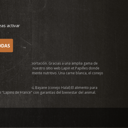
eas activar
ODAS
uración y para la exportación. Gracias a una amplia gama de
ay una receta! Con nuestro sitio web Lapin et Papilles donde
de preparar y altamente nutritivo. Una carne blanca, el conejo
e de gama libre) y AL Bayane (conejo Halal) El alimento para
"Lapins de France" con garantías del bienestar del animal.