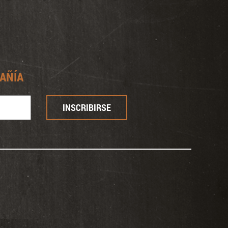
En Loeul & Piriot
Lapin et Papilles
Noticias
Contacto
Prensa
AÑÍA