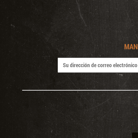
Panel de gestión de cookies
La Empresa y
Beneficios y
Ofe
su Historia
compromisos
ser
MAN