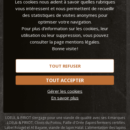
Les cookies nous aident à savoir quelles rubriques
vous intéressent et nous permettent de recueillir
des statistiques de visites anonymes pour
optimiser votre navigation.
Pour plus d’information sur les cookies, leur
Loeul et Piriot
utilisation ou leur suppression, vous pouvez
consulter la page mentions légales.
LOEUL & PIRIOT, spécialiste de la viande de lapin et la viande de chevreau
Bonne visite !
commercialise ses produits auprès de la grande distribution, des
professionnels CHR et à l’export. Grâce à une large gamme de morceaux
de lapin, LOEUL & PIRIOT invite le lapin sur toutes les tables. L’entreprise
remet la viande de lapin au goût du jour et guide ses consommateurs
TOUT REFUSER
avec des conseils sur la cuisson du lapin et des idées recettes. Avec son
site Lapin et papilles, Loeul et Piriot propose de nombreuses
recettes de
lapin
, faciles et rapides pour tous les goûts et toutes les occasions.
TOUT ACCEPTER
Leader européen dans la transformation de viande de lapin, LOEUL &
Gérer les cookies
PIRIOT permet aux consommateurs de cuisiner le lapin simplement et
En savoir plus
ainsi de profiter pleinement de tous les bienfaits de la viande de lapin.
Manger du lapin, une viande blanche et maigre, contribue à une
alimentation variée et équilibrée.
LOEUL & PIRIOT s’engage pour une viande de qualité avec ses 4 marques
: LOEUL & PIRIOT, Clovis du Poitou, Paille d'Orée (lapins fermiers certifiés
Label Rouge) et Al Bayane, viande de lapin Halal. L’alimentation des lapins