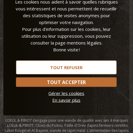
Les cookies nous aident à savoir quelles rubriques
vous intéressent et nous permettent de recueillir
des statistiques de visites anonymes pour
optimiser votre navigation.
Pour plus d’information sur les cookies, leur
Loeul et Piriot
utilisation ou leur suppression, vous pouvez
consulter la page mentions légales.
LOEUL & PIRIOT, spécialiste de la viande de lapin et la viande de chevreau
Bonne visite !
commercialise ses produits auprès de la grande distribution, des
professionnels CHR et à l’export. Grâce à une large gamme de morceaux
de lapin, LOEUL & PIRIOT invite le lapin sur toutes les tables. L’entreprise
remet la viande de lapin au goût du jour et guide ses consommateurs
TOUT REFUSER
avec des conseils sur la cuisson du lapin et des idées recettes. Avec son
site Lapin et papilles, Loeul et Piriot propose de nombreuses
recettes de
lapin
, faciles et rapides pour tous les goûts et toutes les occasions.
TOUT ACCEPTER
Leader européen dans la transformation de viande de lapin, LOEUL &
Gérer les cookies
PIRIOT permet aux consommateurs de cuisiner le lapin simplement et
En savoir plus
ainsi de profiter pleinement de tous les bienfaits de la viande de lapin.
Manger du lapin, une viande blanche et maigre, contribue à une
alimentation variée et équilibrée.
LOEUL & PIRIOT s’engage pour une viande de qualité avec ses 4 marques
: LOEUL & PIRIOT, Clovis du Poitou, Paille d'Orée (lapins fermiers certifiés
Label Rouge) et Al Bayane, viande de lapin Halal. L’alimentation des lapins