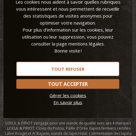
Les cookies nous aident à savoir quelles rubriques
vous intéressent et nous permettent de recueillir
des statistiques de visites anonymes pour
optimiser votre navigation.
Pour plus d’information sur les cookies, leur
Loeul et Piriot
utilisation ou leur suppression, vous pouvez
consulter la page mentions légales.
LOEUL & PIRIOT, spécialiste de la viande de lapin et la viande de chevreau
Bonne visite !
commercialise ses produits auprès de la grande distribution, des
professionnels CHR et à l’export. Grâce à une large gamme de morceaux
de lapin, LOEUL & PIRIOT invite le lapin sur toutes les tables. L’entreprise
remet la viande de lapin au goût du jour et guide ses consommateurs
TOUT REFUSER
avec des conseils sur la cuisson du lapin et des idées recettes. Avec son
site Lapin et papilles, Loeul et Piriot propose de nombreuses
recettes de
lapin
, faciles et rapides pour tous les goûts et toutes les occasions.
TOUT ACCEPTER
Leader européen dans la transformation de viande de lapin, LOEUL &
Gérer les cookies
PIRIOT permet aux consommateurs de cuisiner le lapin simplement et
En savoir plus
ainsi de profiter pleinement de tous les bienfaits de la viande de lapin.
Manger du lapin, une viande blanche et maigre, contribue à une
alimentation variée et équilibrée.
LOEUL & PIRIOT s’engage pour une viande de qualité avec ses 4 marques
: LOEUL & PIRIOT, Clovis du Poitou, Paille d'Orée (lapins fermiers certifiés
Label Rouge) et Al Bayane, viande de lapin Halal. L’alimentation des lapins