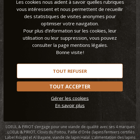
Les cookies nous aident à savoir quelles rubriques
vous intéressent et nous permettent de recueillir
des statistiques de visites anonymes pour
optimiser votre navigation.
Pour plus d’information sur les cookies, leur
Loeul et Piriot
utilisation ou leur suppression, vous pouvez
consulter la page mentions légales.
LOEUL & PIRIOT, spécialiste de la viande de lapin et la viande de chevreau
Bonne visite !
commercialise ses produits auprès de la grande distribution, des
professionnels CHR et à l’export. Grâce à une large gamme de morceaux
de lapin, LOEUL & PIRIOT invite le lapin sur toutes les tables. L’entreprise
remet la viande de lapin au goût du jour et guide ses consommateurs
TOUT REFUSER
avec des conseils sur la cuisson du lapin et des idées recettes. Avec son
site Lapin et papilles, Loeul et Piriot propose de nombreuses
recettes de
lapin
, faciles et rapides pour tous les goûts et toutes les occasions.
TOUT ACCEPTER
Leader européen dans la transformation de viande de lapin, LOEUL &
Gérer les cookies
PIRIOT permet aux consommateurs de cuisiner le lapin simplement et
En savoir plus
ainsi de profiter pleinement de tous les bienfaits de la viande de lapin.
Manger du lapin, une viande blanche et maigre, contribue à une
alimentation variée et équilibrée.
LOEUL & PIRIOT s’engage pour une viande de qualité avec ses 4 marques
: LOEUL & PIRIOT, Clovis du Poitou, Paille d'Orée (lapins fermiers certifiés
Label Rouge) et Al Bayane, viande de lapin Halal. L’alimentation des lapins